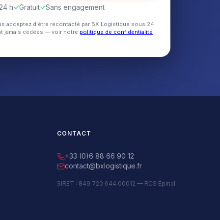
24 h
✓
Gratuit
✓
Sans engagement
us acceptez d'être recontacté par BX Logistique sous 24
t jamais cédées — voir notre
politique de confidentialité
CONTACT
+33 (0)6 88 66 90 12
contact@bxlogistique.fr
SIRET : 849 720 644 00012 — RCS Épinal