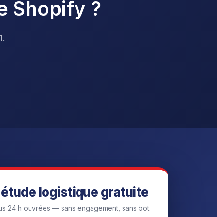
e Shopify ?
1.
étude logistique gratuite
s 24 h ouvrées — sans engagement, sans bot.