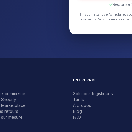
✓
Réponse 
En soumettant ce formulaire, vo
h ouvrées. Vos données ne son
ENTREPRISE
nt e-commerce
Solutions logistiques
e Shopify
Tarifs
e Marketplace
À propos
es retours
Blog
e sur mesure
FAQ