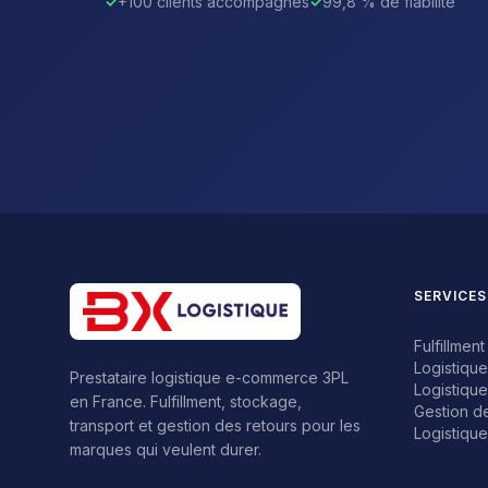
✓
+100 clients accompagnés
✓
99,8 % de fiabilité
SERVICES
Fulfillme
Logistiqu
Prestataire logistique e-commerce 3PL
Logistiqu
en France. Fulfillment, stockage,
Gestion d
transport et gestion des retours pour les
Logistiqu
marques qui veulent durer.