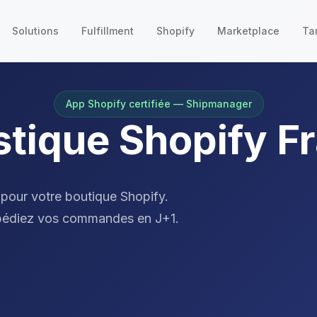
Solutions
Fulfillment
Shopify
Marketplace
Tar
App Shopify certifiée — Shipmanager
stique Shopify F
 pour votre boutique Shopify.
xpédiez vos commandes en J+1.