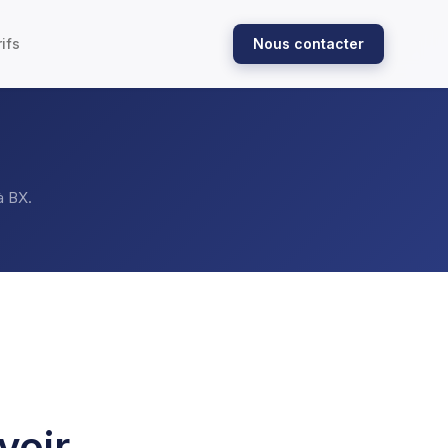
ifs
Nous contacter
 à BX.
voir