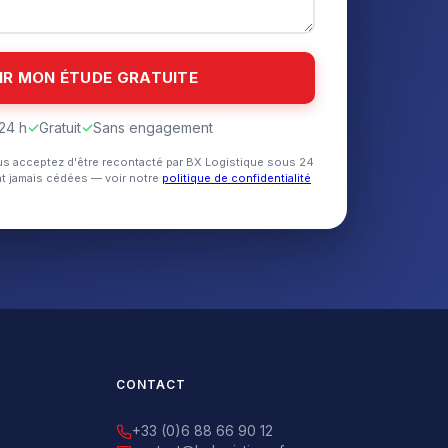
24 h
✓
Gratuit
✓
Sans engagement
us acceptez d'être recontacté par BX Logistique sous 24
t jamais cédées — voir notre
politique de confidentialité
CONTACT
+33 (0)6 88 66 90 12