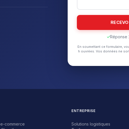
✓
Réponse 
En soumettant ce formulaire, vo
h ouvrées. Vos données ne son
ENTREPRISE
nt e-commerce
Solutions logistiques