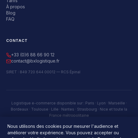
Tarifs
À propos
Blog
FAQ
CONTACT
+33 (0)6 88 66 90 12
contact@bxlogistique.fr
SIRET : 849 720 644 00012 — RCS Épinal
Logistique e-commerce disponible sur : Paris · Lyon · Marseille ·
Bordeaux · Toulouse · Lille · Nantes · Strasbourg · Nice et toute la
France métropolitaine
Nous utilisons des cookies pour mesurer l'audience et
améliorer votre expérience. Vous pouvez accepter ou
© 2026 BX Logistique. Tous droits réservés.