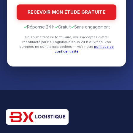
✓
Réponse 24 h
✓
Gratuit
✓
Sans engagement
En soumettant ce formulaire, vous acceptez d'être
recontacté par BX Logistique sous 24 h ouvrées. Vos
données ne sont jamais cédées — voir notre
politique de
confidentialité