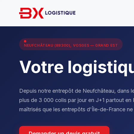
NEUFCHÂTEAU (88300), VOSGES — GRAND EST
Votre logisti
Depuis notre entrepôt de Neufchâteau, dans l
plus de 3 000 colis par jour en J+1 partout e
maîtrisés que les entrepôts d'Île-de-France ne 
Demander un devis gratuit