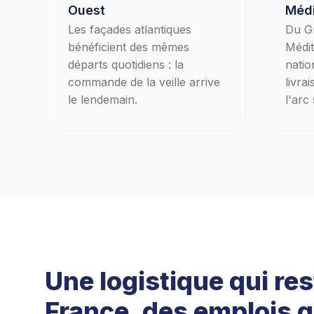
Ouest
Médi
Les façades atlantiques
Du Gr
bénéficient des mêmes
Médit
départs quotidiens : la
natio
commande de la veille arrive
livra
le lendemain.
l'arc
Une logistique qui res
France, des emplois q