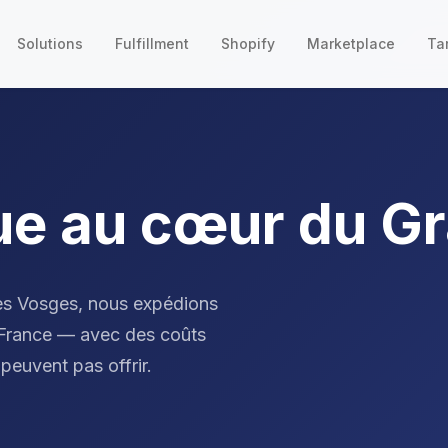
Solutions
Fulfillment
Shopify
Marketplace
Tar
que au cœur du G
es Vosges, nous expédions
n France — avec des coûts
peuvent pas offrir.