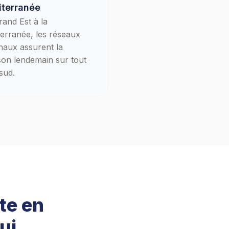
terranée
and Est à la
erranée, les réseaux
naux assurent la
ison lendemain sur tout
 sud.
te en
ui