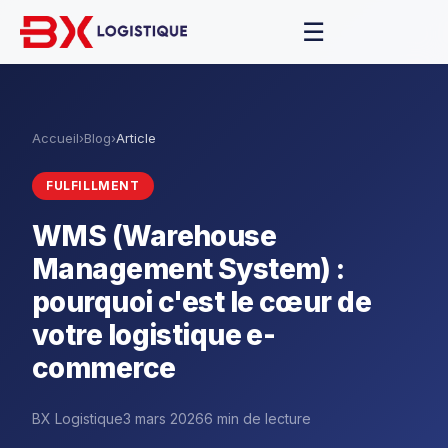
☰
Accueil
›
Blog
›
Article
FULFILLMENT
WMS (Warehouse
Management System) :
pourquoi c'est le cœur de
votre logistique e-
commerce
BX Logistique
3 mars 2026
6 min de lecture