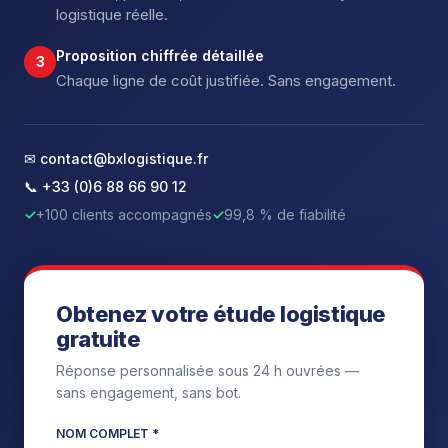
logistique réelle.
Proposition chiffrée détaillée
3
Chaque ligne de coût justifiée. Sans engagement.
✉ contact@bxlogistique.fr
📞 +33 (0)6 88 66 90 12
✓
+100 clients accompagnés
✓
99,8 % de fiabilité
Obtenez votre étude logistique
gratuite
Réponse personnalisée sous 24 h ouvrées —
sans engagement, sans bot.
NOM COMPLET *