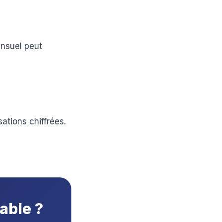
ensuel peut
ations chiffrées.
able ?