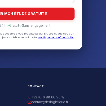
24 h
✓
Gratuit
✓
Sans engagement
us acceptez d'être recontacté par BX Logistique sous 24
t jamais cédées — voir notre
politique de confidentialité
CONTACT
+33 (0)6 88 66 90 12
contact@bxlogistique.fr