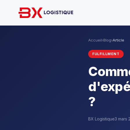
Accueil
›
Blog
›
Article
FULFILLMENT
Commen
d'expé
?
BX Logistique
3 mars 