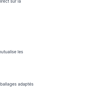
rect sur la
utualise les
emballages adaptés