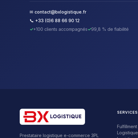
✉ contact@bxlogistique.fr
📞 +33 (0)6 88 66 90 12
✓
+100 clients accompagnés
✓
99,8 % de fiabilité
SERVICES
Fulfillme
Logistiqu
Prestataire logistique e-commerce 3PL