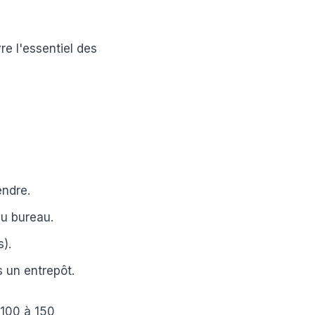
re l'essentiel des
endre.
u bureau.
s).
s un entrepôt.
 100 à 150