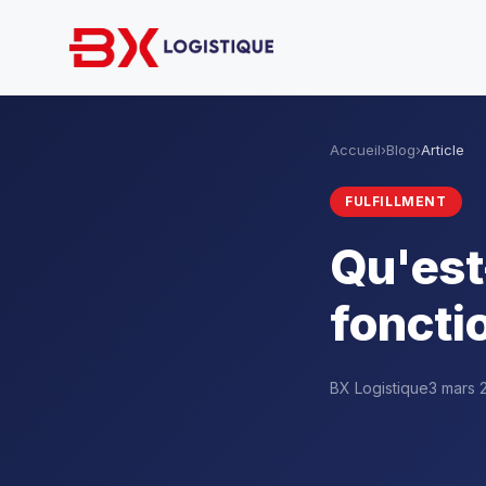
Accueil
›
Blog
›
Article
FULFILLMENT
Qu'est
foncti
BX Logistique
3 mars 