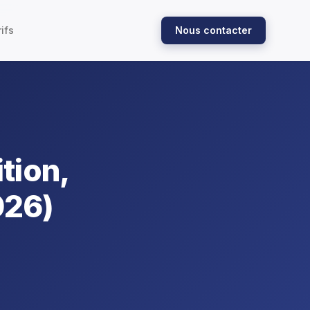
ifs
Nous contacter
tion,
026)