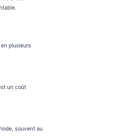
ntable.
 en plusieurs
est un coût
riode, souvent au