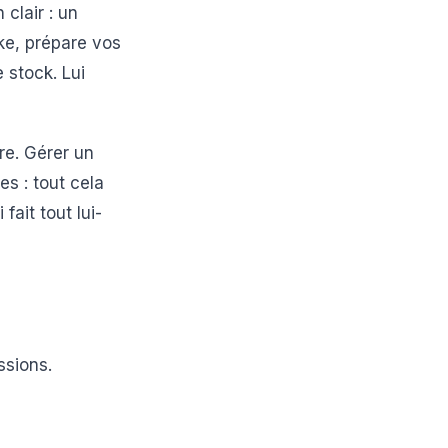
 clair : un
cke, prépare vos
 stock. Lui
re. Gérer un
s : tout cela
ait tout lui-
ssions.