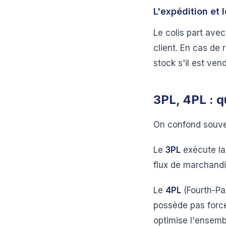
L'expédition et l
Le colis part avec
client. En cas de r
stock s'il est ven
3PL, 4PL : q
On confond souven
Le
3PL
exécute la 
flux de marchandi
Le
4PL
(Fourth-Par
possède pas forcé
optimise l'ensemb