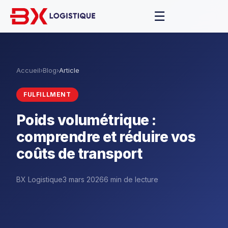
☰
Accueil
›
Blog
›
Article
FULFILLMENT
Poids volumétrique :
comprendre et réduire vos
coûts de transport
BX Logistique
3 mars 2026
6 min de lecture