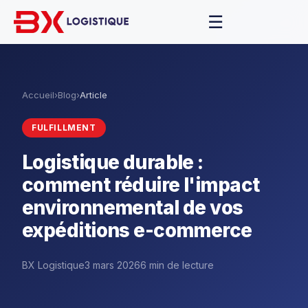
☰
Accueil
›
Blog
›
Article
FULFILLMENT
Logistique durable :
comment réduire l'impact
environnemental de vos
expéditions e-commerce
BX Logistique
3 mars 2026
6 min de lecture