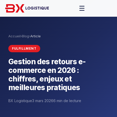
☰
Accueil
›
Blog
›
Article
FULFILLMENT
Gestion des retours e-
commerce en 2026 :
chiffres, enjeux et
meilleures pratiques
BX Logistique
3 mars 2026
6 min de lecture