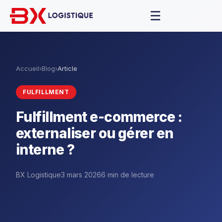
☰
Accueil
›
Blog
›
Article
FULFILLMENT
Fulfillment e-commerce :
externaliser ou gérer en
interne ?
BX Logistique
3 mars 2026
6 min de lecture