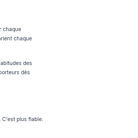
ar chaque
arient chaque
habitudes des
porteurs dès
C'est plus fiable.