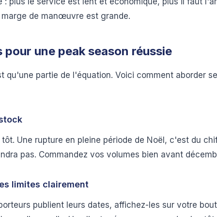
: plus le service est lent et économique, plus il faut l'arr
la marge de manœuvre est grande.
s pour une peak season réussie
est qu'une partie de l'équation. Voici comment aborder s
 stock
ôt. Une rupture en pleine période de Noël, c'est du chif
iendra pas. Commandez vos volumes bien avant décemb
es limites clairement
orteurs publient leurs dates, affichez-les sur votre bou