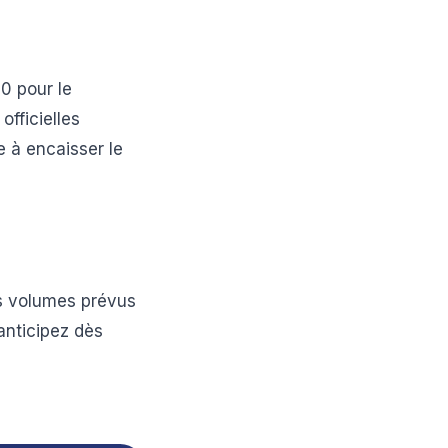
0 pour le
fficielles
e à encaisser le
os volumes prévus
anticipez dès