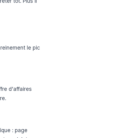
êter tôt. Plus il
ereinement le pic
fre d'affaires
re.
tique : page