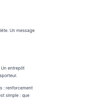
quiète. Un message
. Un entrepôt
nsporteur.
s : renforcement
est simple : que