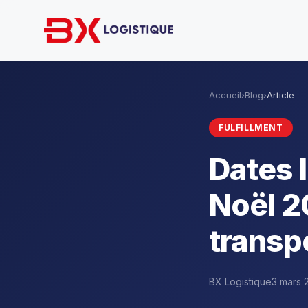
Accueil
›
Blog
›
Article
FULFILLMENT
Dates 
Noël 20
transp
BX Logistique
3 mars 