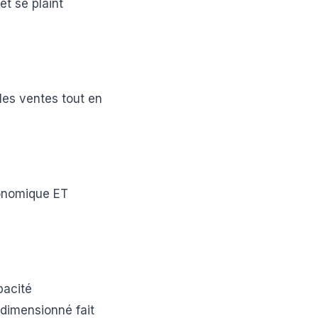
t se plaint
les ventes tout en
conomique ET
pacité
 dimensionné fait