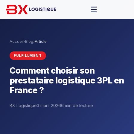
☰
Accueil
›
Blog
›
Article
FULFILLMENT
Comment choisir son
prestataire logistique 3PL en
France ?
BX Logistique
3 mars 2026
6 min de lecture