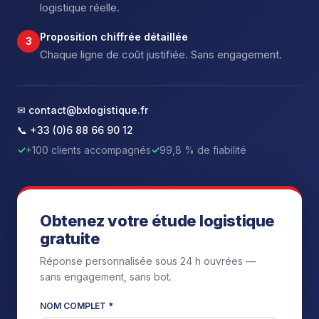
logistique réelle.
Proposition chiffrée détaillée
3
Chaque ligne de coût justifiée. Sans engagement.
✉ contact@bxlogistique.fr
📞 +33 (0)6 88 66 90 12
✓
+100 clients accompagnés
✓
99,8 % de fiabilité
Obtenez votre étude logistique
gratuite
Réponse personnalisée sous 24 h ouvrées —
sans engagement, sans bot.
NOM COMPLET *