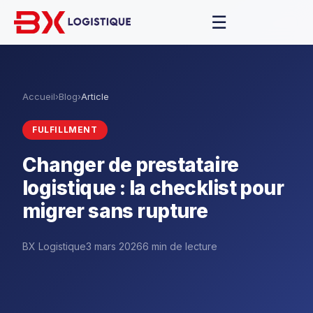
☰
Accueil
›
Blog
›
Article
FULFILLMENT
Changer de prestataire
logistique : la checklist pour
migrer sans rupture
BX Logistique
3 mars 2026
6 min de lecture